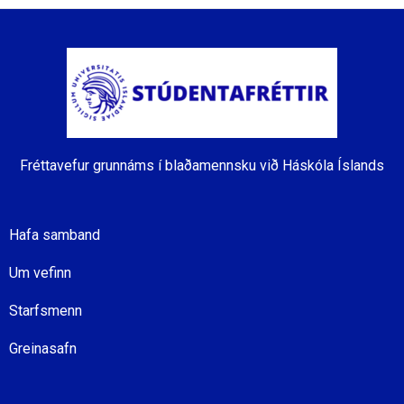
Fréttavefur grunnáms í blaðamennsku við Háskóla Íslands
Hafa samband
Um vefinn
Starfsmenn
Greinasafn