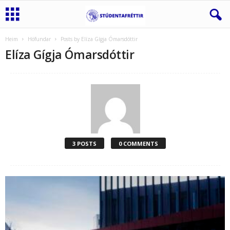
Heim
Höfundar
Posts by Elíza Gígja Ómarsdóttir
Elíza Gígja Ómarsdóttir
3 POSTS
0 COMMENTS