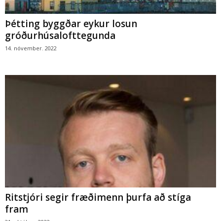
Þétting byggðar eykur losun
gróðurhúsalofttegunda
14. nóvember. 2022
Ritstjóri segir fræðimenn þurfa að stíga
fram