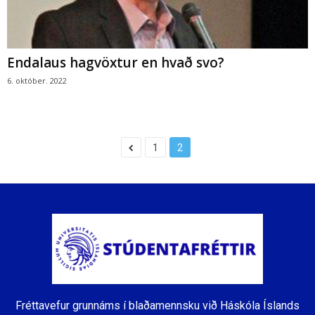
Endalaus hagvöxtur en hvað svo?
6. október. 2022
1
2
Fréttavefur grunnáms í blaðamennsku við Háskóla Íslands