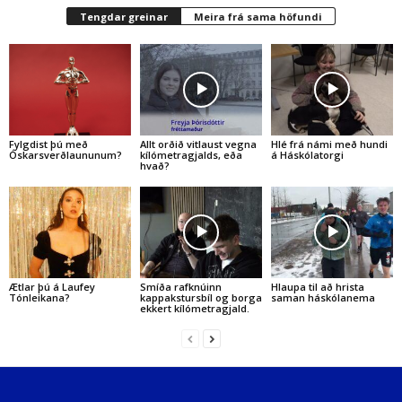
Tengdar greinar
Meira frá sama höfundi
Fylgdist þú með
Allt orðið vitlaust vegna
Hlé frá námi með hundi
Óskarsverðlaununum?
kílómetragjalds, eða
á Háskólatorgi
hvað?
Ætlar þú á Laufey
Smíða rafknúinn
Hlaupa til að hrista
Tónleikana?
kappakstursbíl og borga
saman háskólanema
ekkert kílómetragjald.