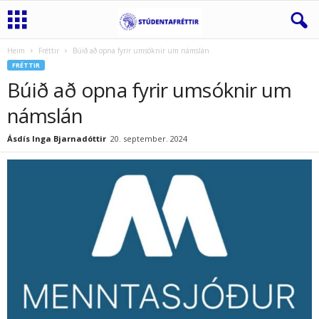
Heim
Fréttir
Búið að opna fyrir umsóknir um námslán
FRÉTTIR
Búið að opna fyrir umsóknir um
námslán
Ásdís Inga Bjarnadóttir
20. september. 2024