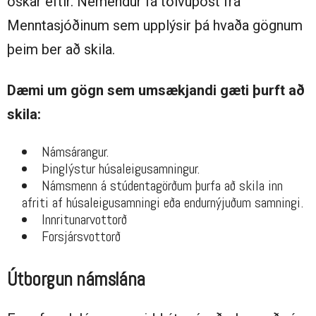
óskar eftir. Nemendur fá tölvupóst frá
Menntasjóðinum sem upplýsir þá hvaða gögnum
þeim ber að skila.
Dæmi um gögn sem umsækjandi gæti þurft að
skila:
Námsárangur.
Þinglýstur húsaleigusamningur.
Námsmenn á stúdentagörðum þurfa að skila inn
afriti af húsaleigusamningi eða endurnýjuðum samningi.
Innritunarvottorð
Forsjársvottorð
Útborgun námslána