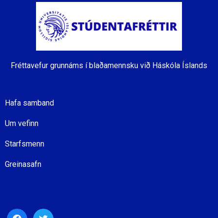
Fréttavefur grunnáms í blaðamennsku við Háskóla Íslands
Hafa samband
Um vefinn
Starfsmenn
Greinasafn
facebook
twitter