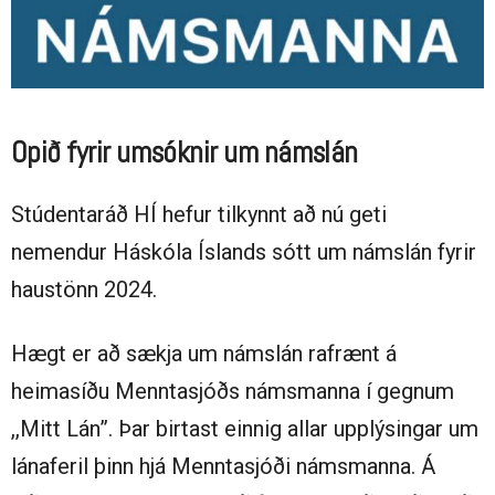
Opið fyrir umsóknir um námslán
Stúdentaráð HÍ hefur tilkynnt að nú geti
nemendur Háskóla Íslands sótt um námslán fyrir
haustönn 2024.
Hægt er að sækja um námslán rafrænt á
heimasíðu Menntasjóðs námsmanna í gegnum
,,Mitt Lán”. Þar birtast einnig allar upplýsingar um
lánaferil þinn hjá Menntasjóði námsmanna. Á