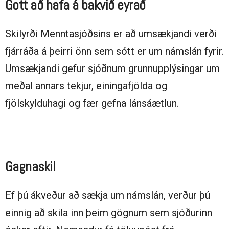
Gott að hafa á bakvið eyrað
Skilyrði Menntasjóðsins er að umsækjandi verði
fjárráða á þeirri önn sem sótt er um námslán fyrir.
Umsækjandi gefur sjóðnum grunnupplýsingar um
meðal annars tekjur, einingafjölda og
fjölskylduhagi og fær gefna lánsáætlun.
Gagnaskil
Ef þú ákveður að sækja um námslán, verður þú
einnig að skila inn þeim gögnum sem sjóðurinn