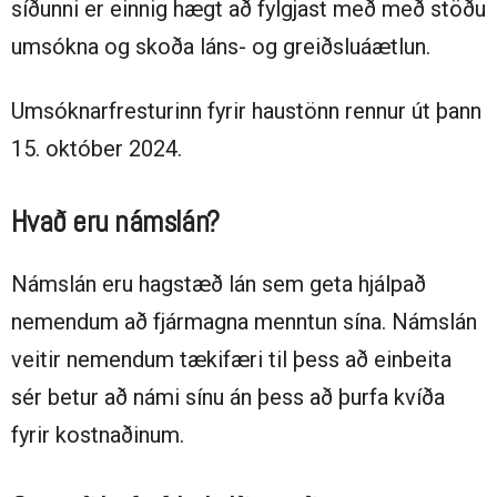
síðunni er einnig hægt að fylgjast með með stöðu
umsókna og skoða láns- og greiðsluáætlun.
Umsóknarfresturinn fyrir haustönn rennur út þann
15. október 2024.
Hvað eru námslán?
Námslán eru hagstæð lán sem geta hjálpað
nemendum að fjármagna menntun sína. Námslán
veitir nemendum tækifæri til þess að einbeita
sér betur að námi sínu án þess að þurfa kvíða
fyrir kostnaðinum.