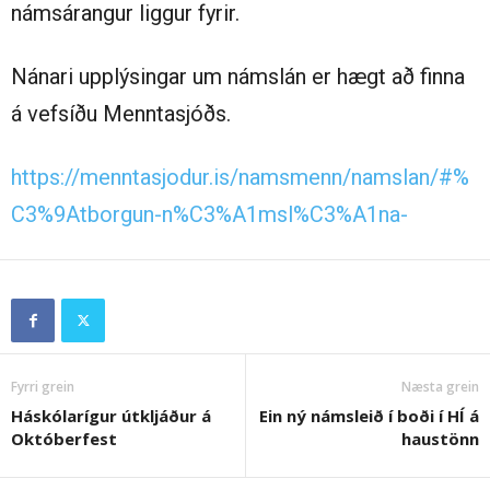
námsárangur liggur fyrir.
Nánari upplýsingar um námslán er hægt að finna
á vefsíðu Menntasjóðs.
https://menntasjodur.is/namsmenn/namslan/#%
C3%9Atborgun-n%C3%A1msl%C3%A1na-
Fyrri grein
Næsta grein
Háskólarígur útkljáður á
Ein ný námsleið í boði í HÍ á
Októberfest
haustönn