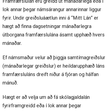
Framfærslulán eru greidd út mánaðarlega eða í
lok annar þegar námsárangur annarinnar liggur
fyrir. Undir greiðsluáætlun inni á “Mitt Lán” er
hægt að finna dagsetningar mánaðarlegra
útborgana framfærslulána ásamt upphæð hvers
mánaðar.
Ef námsmaður velur að þiggja samtímagreiðslur
(mánaðarlegar greiðslur) er heildarupphæð láns
framfærsluláns dreift niður á fjóran og hálfan
mánuð.
Hægt er að velja um að fá skólagjaldalán
fyrirframgreidd eða í lok annar þegar