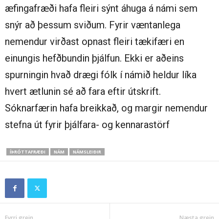
æfingafræði hafa fleiri sýnt áhuga á námi sem
snýr að þessum sviðum. Fyrir væntanlega
nemendur virðast opnast fleiri tækifæri en
einungis hefðbundin þjálfun. Ekki er aðeins
spurningin hvað drægi fólk í námið heldur líka
hvert ætlunin sé að fara eftir útskrift.
Sóknarfærin hafa breikkað, og margir nemendur
stefna út fyrir þjálfara- og kennarastörf
ÍÞRÓTTAFRÆÐI
NÁM
NÁMSLEIÐIR
Fyrri grein
Næsta grein