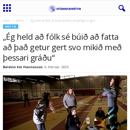
Heim
Fréttir
„Ég held að fólk sé búið að fatta að það getur gert...
FRÉTTIR
„Ég held að fólk sé búið að fatta
að það getur gert svo mikið með
þessari gráðu“
Baldvin Þór Hannesson
6. febrúar. 2025