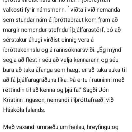
valkosti fyrir námsmenn. Í viðtali við nemanda
sem stundar nám á íþróttabraut kom fram að
margir nemendur stefndu í þjálfarastörf, þó að
sérstakur áhugi virðist einnig vera á
íþróttakennslu og á rannsóknarsviði. „Ég myndi
segja að flestir séu að velja kennarann og séu
bara að taka áfanga sem hægt er að taka auka til
að fá þjálfaragráðuna líka. Þá ertu í rauninni með
réttindin til að kenna og þjálfa.“ Sagði Jón
Kristinn Ingason, nemandi í íþróttafræði við
Háskóla Íslands.
Með vaxandi umræðu um heilsu, hreyfingu og