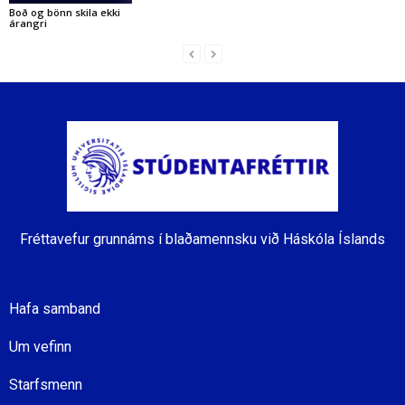
Boð og bönn skila ekki
árangri
Fréttavefur grunnáms í blaðamennsku við Háskóla Íslands
Hafa samband
Um vefinn
Starfsmenn