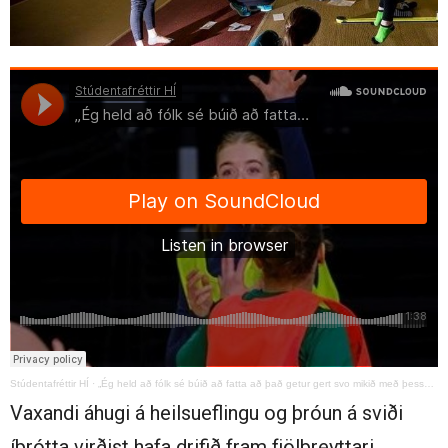
Stúdentafréttir HÍ
·
„Ég held að fólk sé búið að fatta að það getur gert svo mikið með þessari gráðu"
Vaxandi áhugi á heilsueflingu og þróun á sviði
íþrótta virðist hafa drifið fram fjölbreyttari