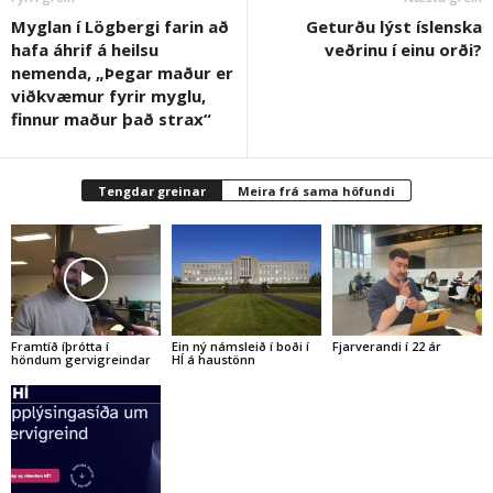
Myglan í Lögbergi farin að
Geturðu lýst íslenska
hafa áhrif á heilsu
veðrinu í einu orði?
nemenda, „Þegar maður er
viðkvæmur fyrir myglu,
finnur maður það strax“
Tengdar greinar
Meira frá sama höfundi
Framtíð íþrótta í
Ein ný námsleið í boði í
Fjarverandi í 22 ár
höndum gervigreindar
HÍ á haustönn