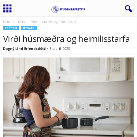
Heim
Fréttir
Virði húsmæðra og heimilisstarfa
FRÉTTIR
ÚTVARP
Virði húsmæðra og heimilisstarfa
Dagný Lind Erlendsdóttir
8. apríl. 2023