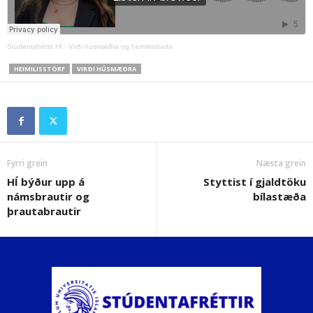
Stúdentafréttir HÍ
·
Virði húsmæðra og heimilisstarfa
HEIMILISSTÖRF
VIRÐI HÚSMÆÐRA
Fyrri grein
Næsta grein
HÍ býður upp á
Styttist í gjaldtöku
námsbrautir og
bílastæða
þrautabrautir