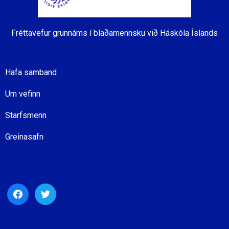
Fréttavefur grunnáms í blaðamennsku við Háskóla Íslands
Hafa samband
Um vefinn
Starfsmenn
Greinasafn
facebook
twitter