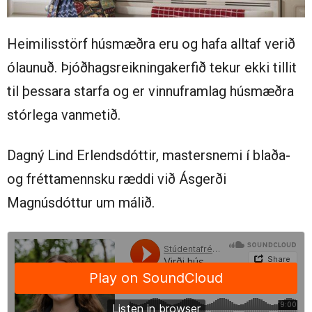
Heimilisstörf húsmæðra eru og hafa alltaf verið
ólaunuð. Þjóðhagsreikningakerfið tekur ekki tillit
til þessara starfa og er vinnuframlag húsmæðra
stórlega vanmetið.
Dagný Lind Erlendsdóttir, mastersnemi í blaða-
og fréttamennsku ræddi við Ásgerði
Magnúsdóttur um málið.