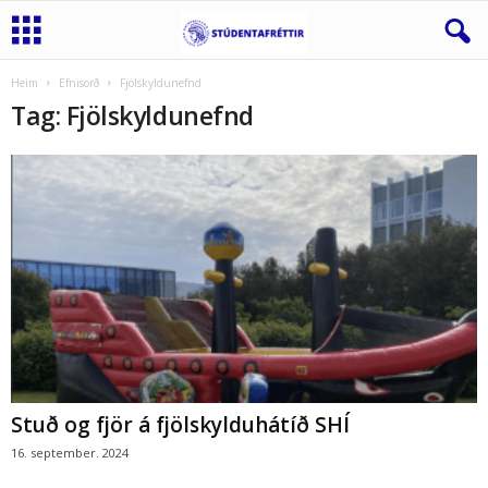
Heim
Efnisorð
Fjölskyldunefnd
Tag: Fjölskyldunefnd
Stuð og fjör á fjölskylduhátíð SHÍ
16. september. 2024