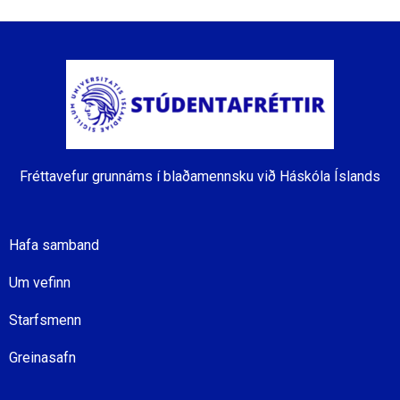
Fréttavefur grunnáms í blaðamennsku við Háskóla Íslands
Hafa samband
Um vefinn
Starfsmenn
Greinasafn