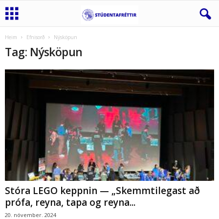
Heim
Efnisorð
Nýsköpun
Tag: Nýsköpun
Stóra LEGO keppnin — „Skemmtilegast að
prófa, reyna, tapa og reyna...
20. nóvember. 2024