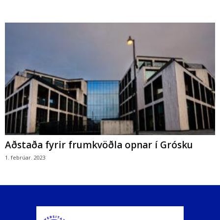
Aðstaða fyrir frumkvöðla opnar í Grósku
1. febrúar. 2023