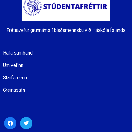
Fréttavefur grunnáms í blaðamennsku við Háskóla Íslands
Hafa samband
Um vefinn
Starfsmenn
Greinasafn
facebook
twitter