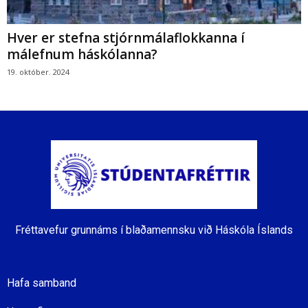
Hver er stefna stjórnmálaflokkanna í
málefnum háskólanna?
19. október. 2024
Fréttavefur grunnáms í blaðamennsku við Háskóla Íslands
Hafa samband