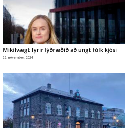
Mikilvægt fyrir lýðræðið að ungt fólk kjósi
25. nóvember. 2024