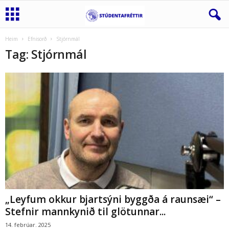
Heim
Efnisorð
Stjórnmál
Tag: Stjórnmál
„Leyfum okkur bjartsýni byggða á raunsæi“ –
Stefnir mannkynið til glötunnar...
14. febrúar. 2025