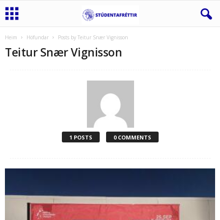
Heim
Höfundar
Posts by Teitur Snær Vignisson
Teitur Snær Vignisson
1 POSTS
0 COMMENTS