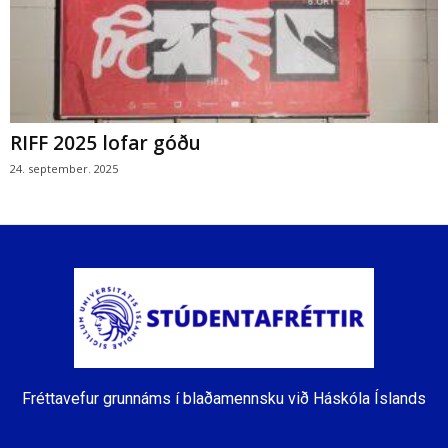
RIFF 2025 lofar góðu
24. september. 2025
Fréttavefur grunnáms í blaðamennsku við Háskóla Íslands