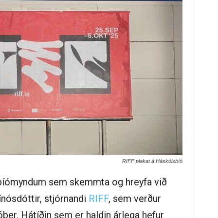
RIFF plakat á Háskólsbíó
 bíómyndum sem skemmta og hreyfa við
nósdóttir, stjórnandi
RIFF
, sem verður
óber. Hátíðin sem er haldin árlega hefur