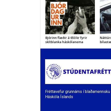
Bjórinn flæðir á 650 kr fyrir
Náttúru
skítblanka háskólanema
bílastæ
Fréttavefur grunnáms í blaðamennsku 
Háskóla Íslands