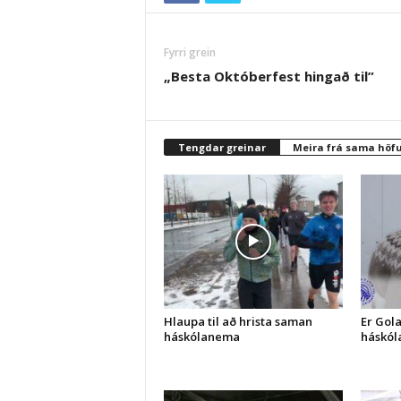
Fyrri grein
„Besta Októberfest hingað til”
Tengdar greinar
Meira frá sama höf
Hlaupa til að hrista saman
Er Gol
háskólanema
háskól