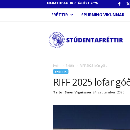
FIMMTUDAGUR 6. ÁGÚST 2026
FRÉTTIR
SPURNING VIKUNNAR
S
t
ú
d
e
n
t
Heim
Fréttir
RIFF 2025 lofar góðu
a
FRÉTTIR
f
RIFF 2025 lofar gó
r
é
Teitur Snær Vignisson
24. september. 2025
t
t
i
r