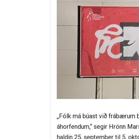
„Fólk má búast við frábærum
áhorfendum,“ segir Hrönn Marí
haldin 25. september til 5. okt