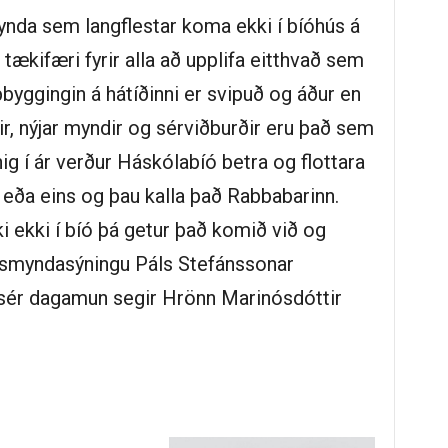
nda sem langflestar koma ekki í bíóhús á
 tækifæri fyrir alla að upplifa eitthvað sem
byggingin á hátíðinni er svipuð og áður en
stir, nýjar myndir og sérviðburðir eru það sem
nig í ár verður Háskólabíó betra og flottara
r eða eins og þau kalla það Rabbabarinn.
ki ekki í bíó þá getur það komið við og
jósmyndasýningu Páls Stefánssonar
 sér dagamun segir Hrönn Marinósdóttir