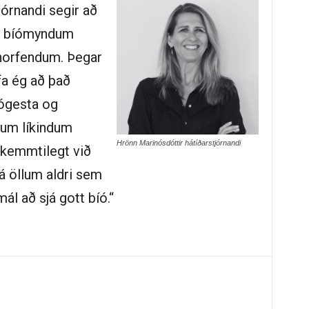
órnandi segir að
um bíómyndum
horfendum. Þegar
fa ég að það
íógesta og
llum líkindum
Hrönn Marinósdóttir hátíðarstjórnandi
 skemmtilegt við
 á öllum aldri sem
l að sjá gott bíó.“