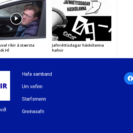
val ríkir á stærsta
Jafnréttisdagar háskólanna
ði HÍ
hafnir
Hafa samband
fac
Um vefinn
Starfsmenn
við
Greinasafn