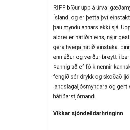
RIFF bíður upp á úrval gæðamy
Íslandi og er þetta því einstakt
þau myndu annars ekki sjá. Upp
aldrei er hátíðin eins, nýjir ge
gera hverja hátíð einstaka. Ein
enn áður og verður breytt í ba
Þannig að ef fólk nennir kanns
fengið sér drykk og skoðað l
landslagaljósmyndara og gert
hátiðarstjórnandi.
Víkkar sjóndeildarhringinn