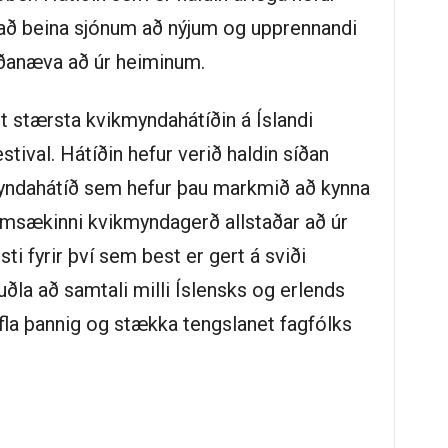
að beina sjónum að nýjum og upprennandi
anæva að úr heiminum.
stærsta kvikmyndahátíðin á Íslandi
stival. Hátíðin hefur verið haldin síðan
myndahátíð sem hefur þau markmið að kynna
ramsækinni kvikmyndagerð allstaðar að úr
i fyrir því sem best er gert á sviði
uðla að samtali milli Íslensks og erlends
fla þannig og stækka tengslanet fagfólks