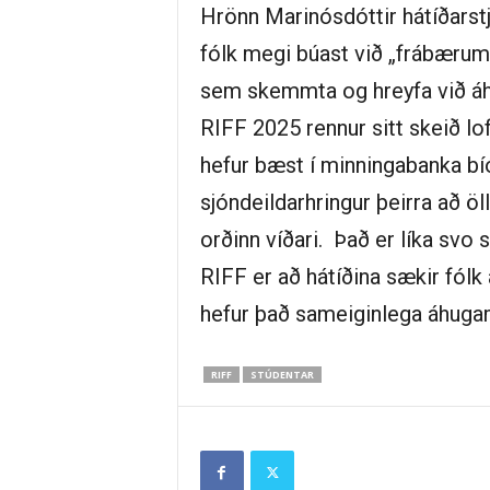
Hrönn Marinósdóttir hátíðarstj
fólk megi búast við „frábær
sem skemmta og hreyfa við á
RIFF 2025 rennur sitt skeið lo
hefur bæst í minningabanka b
sjóndeildarhringur þeirra að ö
orðinn víðari. Það er líka svo
RIFF er að hátíðina sækir fólk
hefur það sameiginlega áhugamá
RIFF
STÚDENTAR