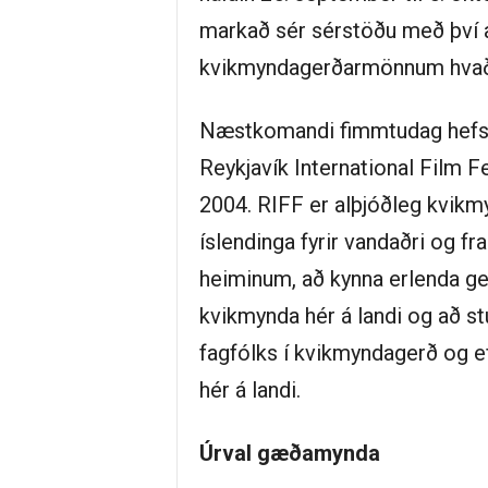
markað sér sérstöðu með því 
kvikmyndagerðarmönnum hvað
Næstkomandi fimmtudag hefst 
Reykjavík International Film Fe
2004. RIFF er alþjóðleg kvik
íslendinga fyrir vandaðri og f
heiminum, að kynna erlenda gest
kvikmynda hér á landi og að st
fagfólks í kvikmyndagerð og e
hér á landi.
Úrval gæðamynda