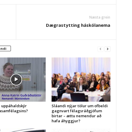
Næsta grein
Dægrastytting háskólanema
undi
a uppáhaldskýr
Sláandi nýjar tölur um ofbeldi
asamfélagsins?
gagnvart félagsráðgjöfum
birtar – ættu nemendur að
hafa áhyggjur?