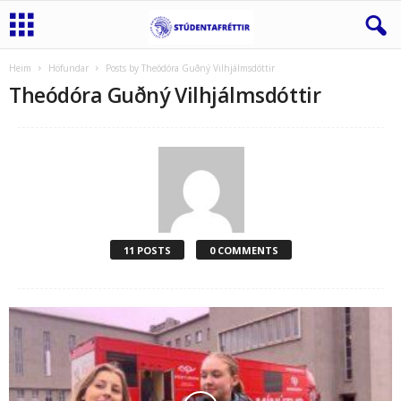
Heim
Höfundar
Posts by Theódóra Guðný Vilhjálmsdóttir
Theódóra Guðný Vilhjálmsdóttir
11 POSTS
0 COMMENTS