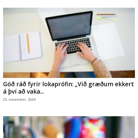
Góð ráð fyrir lokaprófin: „Við græðum ekkert
á því að vaka...
25. nóvember. 2024