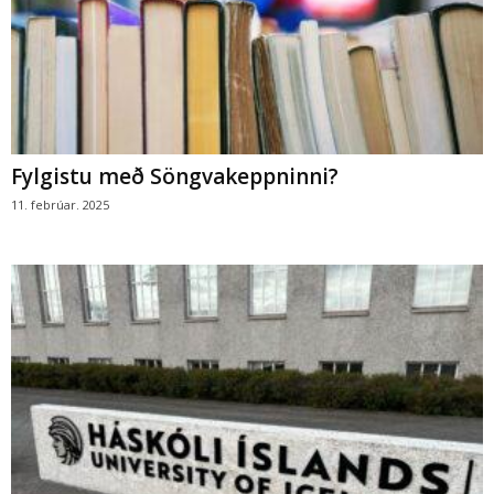
Fylgistu með Söngvakeppninni?
11. febrúar. 2025