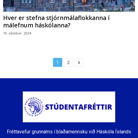
Hver er stefna stjórnmálaflokkanna í
málefnum háskólanna?
19. október. 2024
1
2
Fréttavefur grunnáms í blaðamennsku við Háskóla Íslands