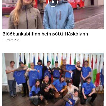
Blóðbankabíllinn heimsótti Háskólann
18. mars. 2025