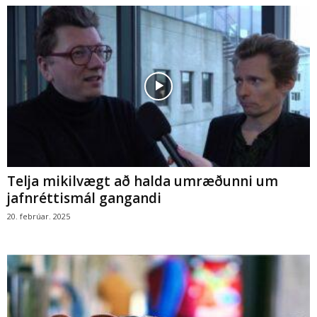
Telja mikilvægt að halda umræðunni um
jafnréttismál gangandi
20. febrúar. 2025