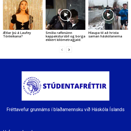
Ætlar þú á Laufey
Smíða rafknúinn
Hlaupa til að hrista
Tónleikana?
kappakstursbíl og borga
saman háskólanema
ekkert kílómetragjald.
Fréttavefur grunnáms í blaðamennsku við Háskóla Íslands