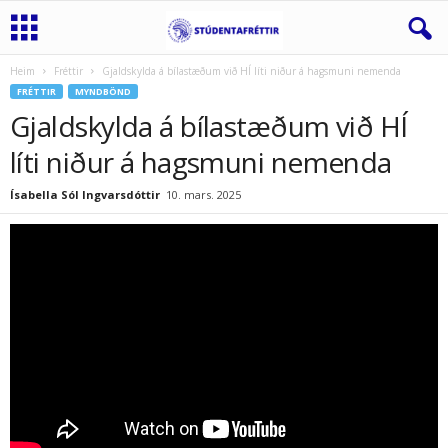
Heim
Fréttir
Gjaldskylda á bílastæðum við HÍ líti niður á hagsmuni nemenda
FRÉTTIR
MYNDBÖND
Gjaldskylda á bílastæðum við HÍ
líti niður á hagsmuni nemenda
Ísabella Sól Ingvarsdóttir
10. mars. 2025