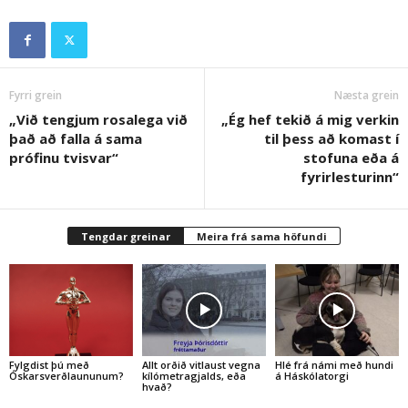
Fyrri grein
Næsta grein
„Við tengjum rosalega við
„Ég hef tekið á mig verkin
það að falla á sama
til þess að komast í
prófinu tvisvar“
stofuna eða á
fyrirlesturinn“
Tengdar greinar
Meira frá sama höfundi
Fylgdist þú með
Allt orðið vitlaust vegna
Hlé frá námi með hundi
Óskarsverðlaununum?
kílómetragjalds, eða
á Háskólatorgi
hvað?