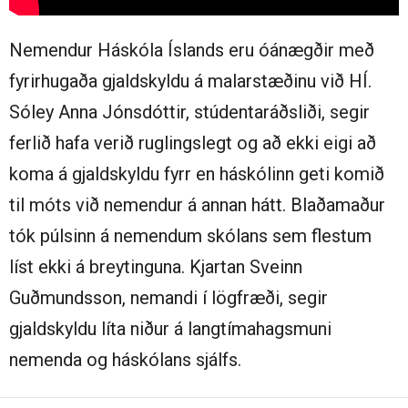
Nemendur Háskóla Íslands eru óánægðir með
fyrirhugaða gjaldskyldu á malarstæðinu við HÍ.
Sóley Anna Jónsdóttir, stúdentaráðsliði, segir
ferlið hafa verið ruglingslegt og að ekki eigi að
koma á gjaldskyldu fyrr en háskólinn geti komið
til móts við nemendur á annan hátt. Blaðamaður
tók púlsinn á nemendum skólans sem flestum
líst ekki á breytinguna. Kjartan Sveinn
Guðmundsson, nemandi í lögfræði, segir
gjaldskyldu líta niður á langtímahagsmuni
nemenda og háskólans sjálfs.