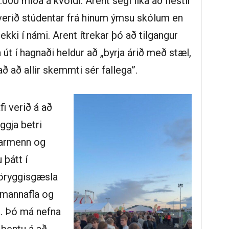
000 miða á kvöldi. Arent segi líka að flestir
 verið stúdentar frá hinum ýmsu skólum en
ekki í námi. Arent ítrekar þó að tilgangur
út í hagnaði heldur að „byrja árið með stæl,
ð að allir skemmti sér fallega”.
fi verið á að
yggja betri
tarmenn og
 þátt í
ð öryggisgæsla
 mannafla og
a. Þó má nefna