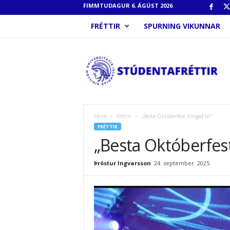
FIMMTUDAGUR 6. ÁGÚST 2026
FRÉTTIR
SPURNING VIKUNNAR
S
t
ú
d
e
n
t
Heim
Fréttir
„Besta Októberfest hingað til”
a
FRÉTTIR
f
„Besta Októberfest
r
é
Þröstur Ingvarsson
24. september. 2025
t
t
i
r