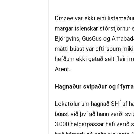
Dizzee var ekki eini listamað
margar íslenskar stórstjörnur 
Björgvins, GusGus og Amabadam
mátti búast var eftirspurn miki
hefðum ekki getað selt fleiri 
Arent.
Hagnaður svipaður og í fyrra
Lokatölur um hagnað SHÍ af hátí
búast við því að hann verði sv
3.000 helgarpassar hafi verið s