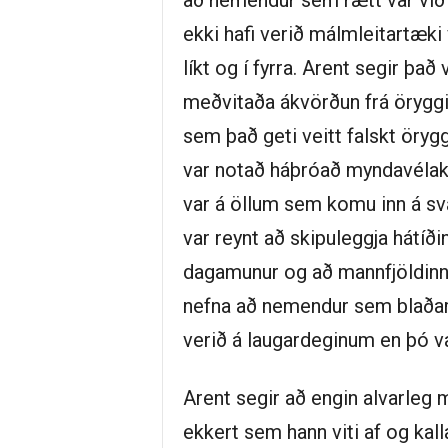
að nemendur sem rætt var við 
ekki hafi verið málmleitartæki
líkt og í fyrra. Arent segir það 
meðvitaða ákvörðun frá örygg
sem það geti veitt falskt örygg
var notað háþróað myndavélake
var á öllum sem komu inn á sv
var reynt að skipuleggja hátíðin
dagamunur og að mannfjöldinn d
nefna að nemendur sem blaðama
verið á laugardeginum en þó va
Arent segir að engin alvarleg m
ekkert sem hann viti af og kalla