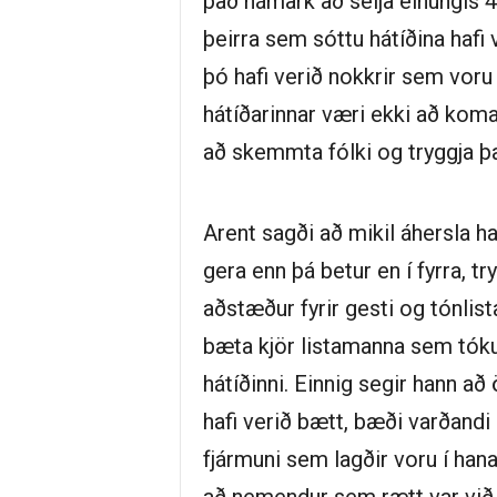
það hámark að selja einungis 4.
þeirra sem sóttu hátíðina hafi
þó hafi verið nokkrir sem voru 
hátíðarinnar væri ekki að koma 
að skemmta fólki og tryggja þa
Arent sagði að mikil áhersla ha
gera enn þá betur en í fyrra, tr
aðstæður fyrir gesti og tónlis
bæta kjör listamanna sem tóku
hátíðinni. Einnig segir hann a
hafi verið bætt, bæði varðandi
fjármuni sem lagðir voru í han