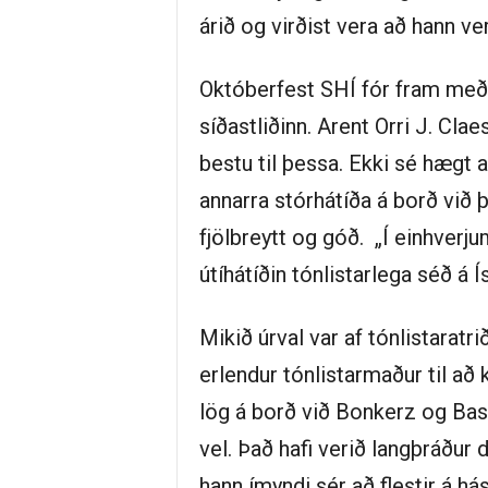
árið og virðist vera að hann ver
Októberfest SHÍ fór fram með
síðastliðinn. Arent Orri J. Cla
bestu til þessa. Ekki sé hægt 
annarra stórhátíða á borð við 
fjölbreytt og góð. „Í einhverju
útíhátíðin tónlistarlega séð á Ís
Mikið úrval var af tónlistaratri
erlendur tónlistarmaður til a
lög á borð við Bonkerz og Base
vel. Það hafi verið langþráður 
hann ímyndi sér að flestir á há