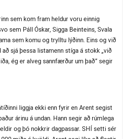
urinn sem kom fram heldur voru einnig
svo sem Páll Óskar, Sigga Beinteins, Svala
a sem komu og trylltu lýðinn. Eins og við
l að sjá þessa listamenn stíga á stokk „við
miða, ég er alveg sannfærður um það” segir
ðinni liggja ekki enn fyrir en Arent segist
ipaður árinu á undan. Hann segir að rúmlega
eldir og þó nokkrir dagpassar. SHÍ setti sér