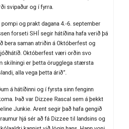
ði svipaður og í fyrra.
 pompi og prakt dagana 4.-6. september
essen forseti SHÍ segir hátíðina hafa verið þá
að bera saman atriðin á Októberfest og
þjóðhátíð. Októberfest væri orðin svo
m skilningi er þetta örugglega stærsta
landi, alla vega þetta árið”.
ðum á hátíðinni og í fyrsta sinn fenginn
ð koma. Það var Dizzee Rascal sem á þekkt
line Junkie. Arent segir það hafa gengið
draumur hjá sér að fá Dizzee til landsins og
skólaaldri kannist við lögin hans. Hann voni