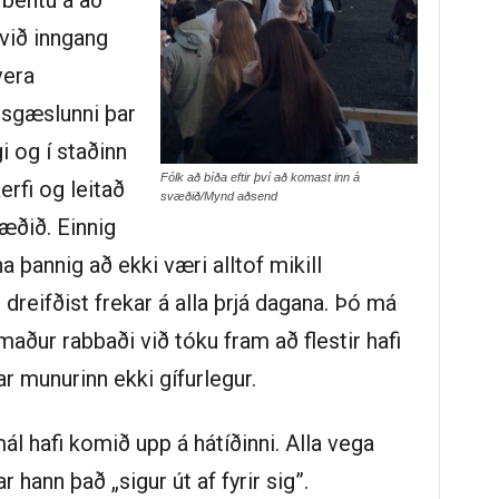
bentu á að
 við inngang
vera
isgæslunni þar
i og í staðinn
Fólk að bíða eftir því að komast inn á
rfi og leitað
svæðið/Mynd aðsend
æðið. Einnig
a þannig að ekki væri alltof mikill
reifðist frekar á alla þrjá dagana. Þó má
ður rabbaði við tóku fram að flestir hafi
r munurinn ekki gífurlegur.
ál hafi komið upp á hátíðinni. Alla vega
r hann það „sigur út af fyrir sig”.