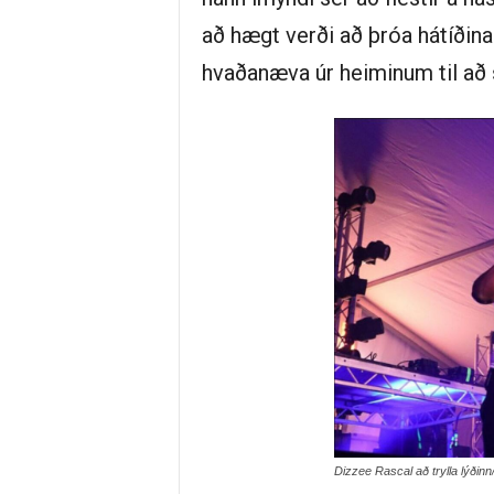
að hægt verði að þróa hátíðina
hvaðanæva úr heiminum til að 
Dizzee Rascal að trylla lýðin