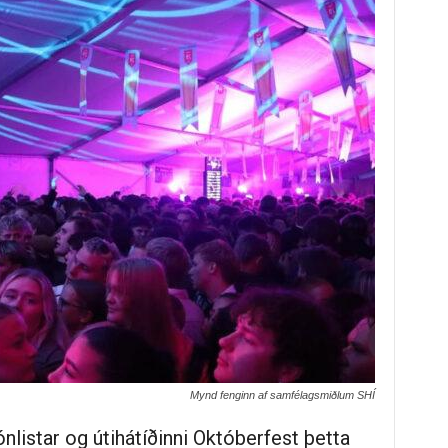
Mynd fenginn af samfélagsmiðlum SHÍ
tónlistar og útihátíðinni Októberfest þetta