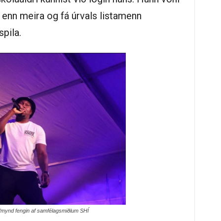
 enn meira og fá úrvals listamenn
spila.
n/mynd fengin af samfélagsmiðlum SHÍ