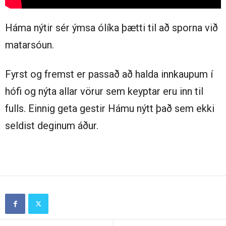
Háma nýtir sér ýmsa ólíka þætti til að sporna við
matarsóun.
Fyrst og fremst er passað að halda innkaupum í
hófi og nýta allar vörur sem keyptar eru inn til
fulls. Einnig geta gestir Hámu nýtt það sem ekki
seldist deginum áður.