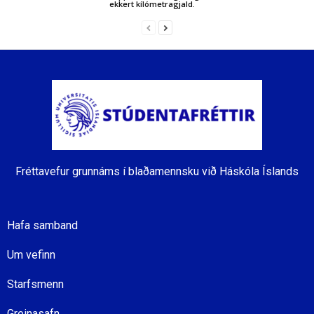
ekkert kílómetragjald.
Fréttavefur grunnáms í blaðamennsku við Háskóla Íslands
Hafa samband
Um vefinn
Starfsmenn
Greinasafn