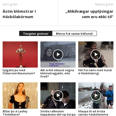
Fyrri grein
Næsta grein
Ástin blómstrar í
„Mikilvægar upplýsingar
Háskólakórnum
sem eru ekki til“
Tengdar greinar
Meira frá sama höfundi
Fylgdist þú með
Allt orðið vitlaust vegna
Hlé frá námi með hundi
Óskarsverðlaununum?
kílómetragjalds, eða
á Háskólatorgi
hvað?
Ætlar þú á Laufey
Smíða rafknúinn
Hlaupa til að hrista
Tónleikana?
kappakstursbíl og borga
saman háskólanema