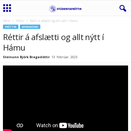
Heim
Fréttir
Réttir á afslætti og allt nýtt í Hámu
FRÉTTIR
MYNDBÖND
Réttir á afslætti og allt nýtt í
Hámu
Steinunn Björk Bragadóttir
13. febrúar. 2023