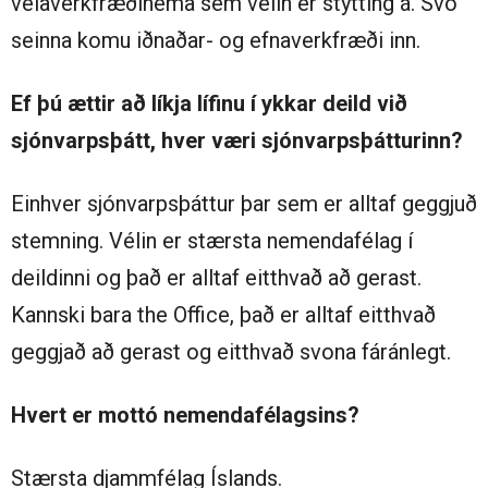
vélaverkfræðinema sem vélin er stytting á. Svo
seinna komu iðnaðar- og efnaverkfræði inn.
Ef þú ættir að líkja lífinu í ykkar deild við
sjónvarpsþátt, hver væri sjónvarpsþátturinn?
Einhver sjónvarpsþáttur þar sem er alltaf geggjuð
stemning. Vélin er stærsta nemendafélag í
deildinni og það er alltaf eitthvað að gerast.
Kannski bara the Office, það er alltaf eitthvað
geggjað að gerast og eitthvað svona fáránlegt.
Hvert er mottó nemendafélagsins?
Stærsta djammfélag Íslands.