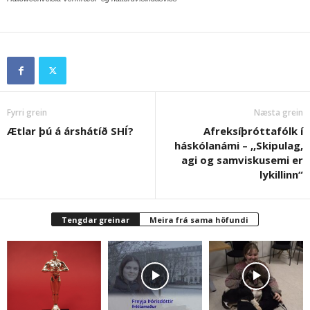
Fyrri grein
Næsta grein
Ætlar þú á árshátíð SHÍ?
Afreksíþróttafólk í
háskólanámi – ,,Skipulag,
agi og samviskusemi er
lykillinn“
Tengdar greinar
Meira frá sama höfundi