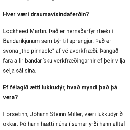
Hver væri draumavísindaferðin?
Lockheed Martin. Það er hernaðarfyrirtæki í
Bandaríkjunum sem býr til sprengjur. Það er
svona „the pinnacle“ af vélaverkfræði. Þangað
fara allir bandarísku verkfræðingarnir ef þeir vilja
selja sál sína.
Ef félagið ætti lukkudýr, hvað myndi það þá
vera?
Forsetinn, Jóhann Steinn Miller, væri lukkudýrið
okkar. Þó hann hætti núna í sumar yrði hann alltaf