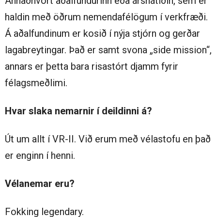
Annaðhvort aðalfundurinn eða árshátíðin, sem er
haldin með öðrum nemendafélögum í verkfræði.
Á aðalfundinum er kosið í nýja stjórn og gerðar
lagabreytingar. Það er samt svona „side mission“,
annars er þetta bara risastórt djamm fyrir
félagsmeðlimi.
Hvar slaka nemarnir í deildinni á?
Út um allt í VR-II. Við erum með vélastofu en það
er enginn í henni.
Vélanemar eru?
Fokking legendary.