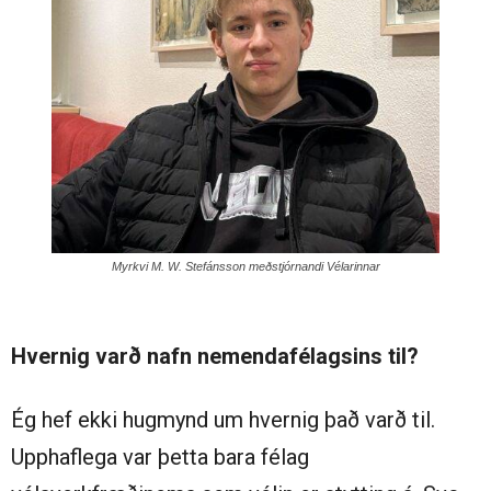
Myrkvi M. W. Stefánsson meðstjórnandi Vélarinnar
Hvernig varð nafn nemendafélagsins til?
Ég hef ekki hugmynd um hvernig það varð til.
Upphaflega var þetta bara félag