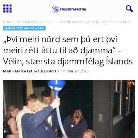
Heim
Nemendafélag vikunnar
„Því meiri nörd sem þú ert því meiri rétt áttu til að...
NEMENDAFÉLAG VIKUNNAR
„Því meiri nörd sem þú ert því
meiri rétt áttu til að djamma“ –
Vélin, stærsta djammfélag Íslands
Malín Marta Eyfjörð Ægisdóttir
18. febrúar. 2025