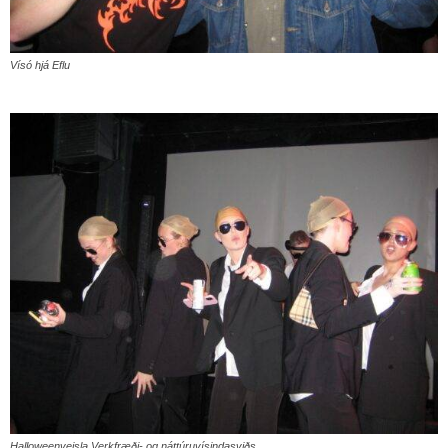
Vísó hjá Eflu
Halloweenveisla Verkfræði- og náttúruvísindasviðs