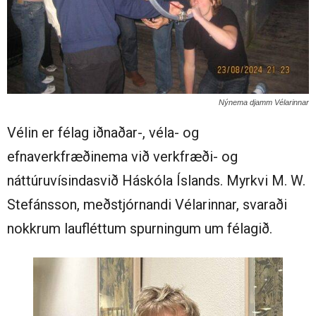
Nýnema djamm Vélarinnar
Vélin er félag iðnaðar-, véla- og
efnaverkfræðinema við verkfræði- og
náttúruvísindasvið Háskóla Íslands. Myrkvi M. W.
Stefánsson, meðstjórnandi Vélarinnar, svaraði
nokkrum laufléttum spurningum um félagið.