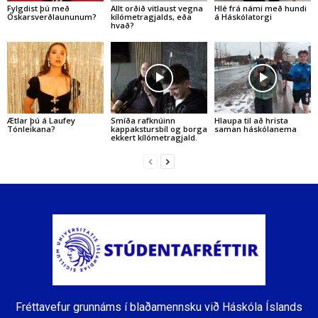
Fylgdist þú með
Allt orðið vitlaust vegna
Hlé frá námi með hundi
Óskarsverðlaununum?
kílómetragjalds, eða
á Háskólatorgi
hvað?
Ætlar þú á Laufey
Smíða rafknúinn
Hlaupa til að hrista
Tónleikana?
kappakstursbíl og borga
saman háskólanema
ekkert kílómetragjald.
Fréttavefur grunnáms í blaðamennsku við Háskóla Íslands