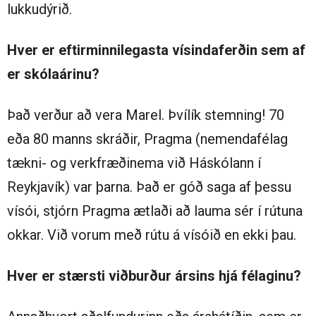
lukkudýrið.
Hver er eftirminnilegasta vísindaferðin sem af
er skólaárinu?
Það verður að vera Marel. Þvílík stemning! 70
eða 80 manns skráðir, Pragma (nemendafélag
tækni- og verkfræðinema við Háskólann í
Reykjavík) var þarna. Það er góð saga af þessu
vísói, stjórn Pragma ætlaði að lauma sér í rútuna
okkar. Við vorum með rútu á vísóið en ekki þau.
Hver er stærsti viðburður ársins hjá félaginu?