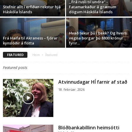
,,Frá rusli til undra“ –
Stefnir allt í erfiðan rekstur hjá
Fatamarkaður á grænum
Háskóla Íslands
dögum Háskóla Íslands
Hvað tekur þú í bekk? Og hvers
Frá Haifa til Akraness – fjórar
vegna borgar þú 8800 krónur
kynslóðir á flótta
fyrir...
FEATURED
Heim
Featured
Featured posts
Atvinnudagar HÍ farnir af stað
18. febrúar. 2026
Blóðbankabíllinn heimsótti