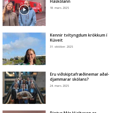
Háskólann
18. mars. 2025
Kennir tvítyngdum krökkum í
Kúveit
31. október. 2025
Eru viðskiptafræðinemar aðal-
djammarar skólans?
24. mars. 2025
Pjetur Már Hjaltason er