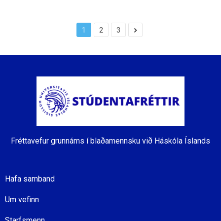
1
2
3
Fréttavefur grunnáms í blaðamennsku við Háskóla Íslands
Hafa samband
Um vefinn
Starfsmenn