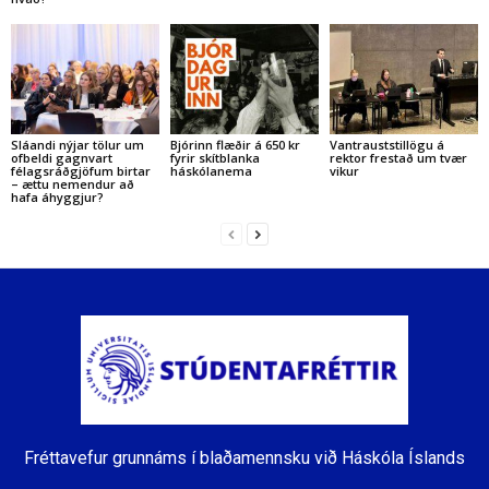
Sláandi nýjar tölur um
Bjórinn flæðir á 650 kr
Vantrauststillögu á
ofbeldi gagnvart
fyrir skítblanka
rektor frestað um tvær
félagsráðgjöfum birtar
háskólanema
vikur
– ættu nemendur að
hafa áhyggjur?
Fréttavefur grunnáms í blaðamennsku við Háskóla Íslands