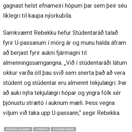
gagnast helst efnameiri hópum þar sem þeir séu
líklegri til kaupa nýorkubíla.
Samkvæmt Rebekku hefur Stúdentaráð talað
fyrir U-passanum í mörg ár og munu halda áfram
að berjast fyrir aukni fjármagni til
almenningssamgangna. „Við í stúdentaráði látum
okkur varða öll þau svið sem snerta það að vera
stúdent og stúdentar eru almennt tekjulægri. Þar
að auki nýta tekjulægri hópar og yngra fólk sér
þjónustu strætó í auknum mæli. Þess vegna
viljum við taka upp U-passann,“ segir Rebekka.
HÁSKÓLI ÍSLANDS
STRÆTÓ
STÚDENTARÁÐ