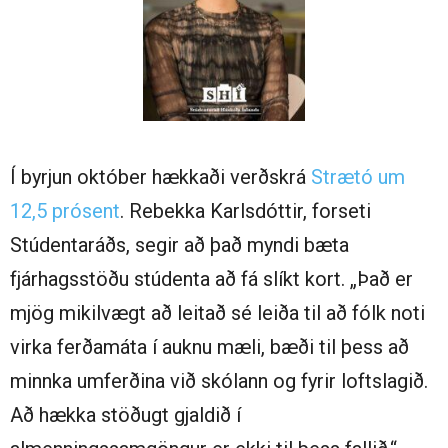
Í byrjun október hækkaði verðskrá
Strætó um
12,5 prósent
. Rebekka Karlsdóttir, forseti
Stúdentaráðs, segir að það myndi bæta
fjárhagsstöðu stúdenta að fá slíkt kort. „Það er
mjög mikilvægt að leitað sé leiða til að fólk noti
virka ferðamáta í auknu mæli, bæði til þess að
minnka umferðina við skólann og fyrir loftslagið.
Að hækka stöðugt gjaldið í