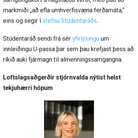
markmiði „að efla umhverfisvæna ferðamáta,“
eins og segir í
stefnu Stúdentaráðs
.
Stúdentaráð sendi frá sér
yfirlýsingu
um
innleiðingu U-passa þar sem þau krefjast þess að
ríkið auki fjármagn til almenningssamgangna.
Loftslagsaðgerðir stjórnvalda nýtist helst
tekjuhærri hópum