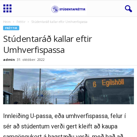
Heim
Fréttir
Stúdentaráð kallar eftir Umhverfispassa
FRÉTTIR
Stúdentaráð kallar eftir
Umhverfispassa
admin
31. október. 2022
Innleiðing U-passa, eða umhverfispassa, felur í
sér að stúdentum verði gert kleift að kaupa
samgöngukort á hagstæðu verði, með það að