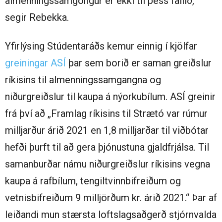
almenningssamgöngur er ekki til þess fallið,“
segir Rebekka.
Yfirlýsing Stúdentaráðs kemur einnig í kjölfar
greiningar ASÍ
þar sem borið er saman greiðslur
ríkisins til almenningssamgangna og
niðurgreiðslur til kaupa á nýorkubílum. ASÍ greinir
frá því að „Framlag ríkisins til Strætó var rúmur
milljarður árið 2021 en 1,8 milljarðar til viðbótar
hefði þurft til að gera þjónustuna gjaldfrjálsa. Til
samanburðar námu niðurgreiðslur ríkisins vegna
kaupa á rafbílum, tengiltvinnbifreiðum og
vetnisbifreiðum 9 milljörðum kr. árið 2021.“ Þar af
leiðandi mun stærsta loftslagsaðgerð stjórnvalda