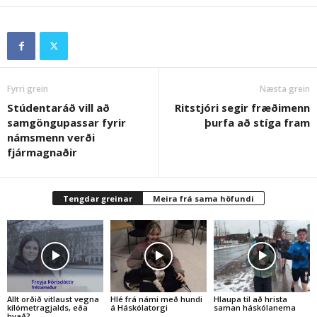
Fyrri grein
Næsta grein
Stúdentaráð vill að
Ritstjóri segir fræðimenn
samgöngupassar fyrir
þurfa að stíga fram
námsmenn verði
fjármagnaðir
Tengdar greinar
Meira frá sama höfundi
Allt orðið vitlaust vegna
Hlé frá námi með hundi
Hlaupa til að hrista
kílómetragjalds, eða
á Háskólatorgi
saman háskólanema
hvað?