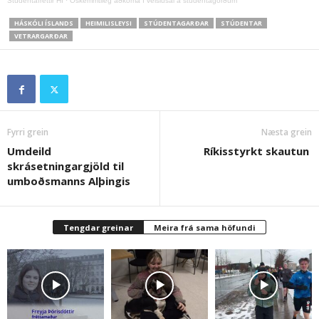
Stúdentafréttir HÍ
·
Óskemmtileg aðkoma í veislusal á stúdentagörðum
HÁSKÓLI ÍSLANDS
HEIMILISLEYSI
STÚDENTAGARÐAR
STÚDENTAR
VETRARGARÐAR
Fyrri grein
Næsta grein
Umdeild
Ríkisstyrkt skautun
skrásetningargjöld til
umboðsmanns Alþingis
Tengdar greinar
Meira frá sama höfundi