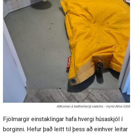
Aðkoman á baðherbergi salarins - mynd Alma Glóð
Fjölmargir einstaklingar hafa hvergi húsaskjól í
borginni. Hefur það leitt til þess að einhver leitar