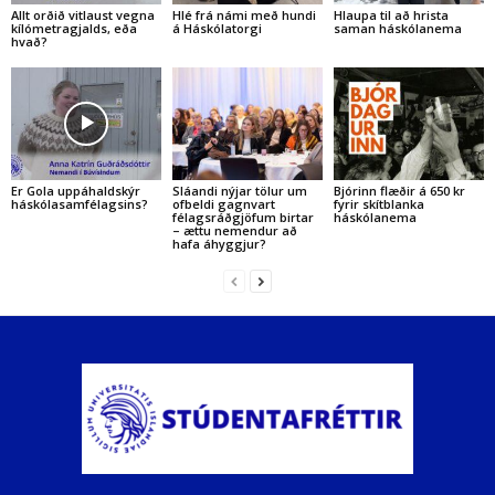
Allt orðið vitlaust vegna
Hlé frá námi með hundi
Hlaupa til að hrista
kílómetragjalds, eða
á Háskólatorgi
saman háskólanema
hvað?
Er Gola uppáhaldskýr
Sláandi nýjar tölur um
Bjórinn flæðir á 650 kr
háskólasamfélagsins?
ofbeldi gagnvart
fyrir skítblanka
félagsráðgjöfum birtar
háskólanema
– ættu nemendur að
hafa áhyggjur?