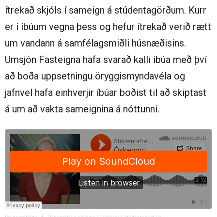
ítrekað skjóls í sameign á stúdentagörðum. Kurr
er í íbúum vegna þess og hefur ítrekað verið rætt
um vandann á samfélagsmiðli húsnæðisins.
Umsjón Fasteigna hafa svarað kalli íbúa með því
að boða uppsetningu öryggismyndavéla og
jafnvel hafa einhverjir íbúar boðist til að skiptast
á um að vakta sameignina á nóttunni.