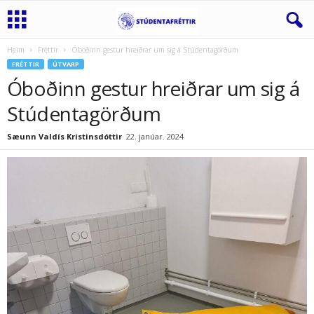
Heim
Fréttir
Óboðinn gestur hreiðrar um sig á Stúdentagörðum
FRÉTTIR
ÚTVARP
Óboðinn gestur hreiðrar um sig á
Stúdentagörðum
Sæunn Valdís Kristinsdóttir
22. janúar. 2024