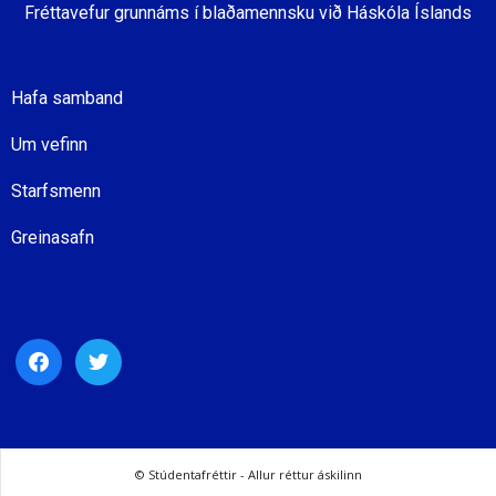
Fréttavefur grunnáms í blaðamennsku við Háskóla Íslands
Hafa samband
Um vefinn
Starfsmenn
Greinasafn
facebook
twitter
© Stúdentafréttir - Allur réttur áskilinn